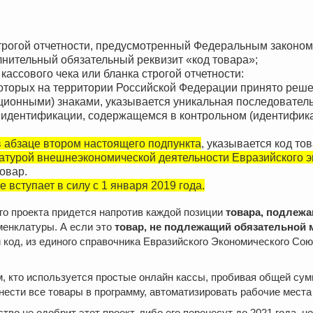
строгой отчетности, предусмотренный Федеральным законом 
лнительный обязательный реквизит «код товара»;
 кассового чека или бланка строгой отчетности:
которых на территории Российской Федерации принято реш
ионными) знаками, указывается уникальная последователь
 идентификации, содержащемся в контрольном (идентифика
в абзаце втором настоящего подпункта
, указывается код т
атурой внешнеэкономической деятельности Евразийского э
овар.
вступает в силу с 1 января 2019 года.
ого проекта придется напротив каждой позиции
товара, подлеж
менклатуры. А если это
товар, не подлежащий обязательной 
код, из единого справочника Евразийского Экономического Сою
, кто используется простые онлайн кассы, пробивая общей сумм
нести все товары в программу, автоматизировать рабочие места
тво не одобрит этот проект, либо его перенесут до 2021 года, н