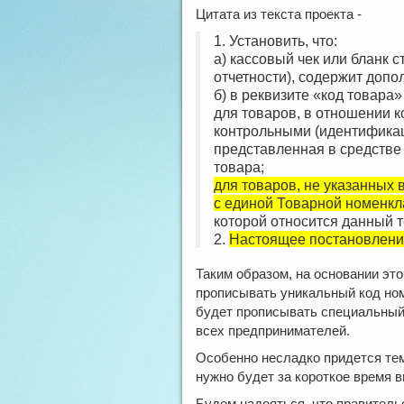
Цитата из текста проекта -
1. Установить, что:
а) кассовый чек или бланк 
отчетности), содержит допо
б) в реквизите «код товара»
для товаров, в отношении 
контрольными (идентификац
представленная в средстве
товара;
для товаров, не указанных 
с единой Товарной номенкл
которой относится данный т
2.
Настоящее постановление 
Таким образом, на основании эт
прописывать уникальный код но
будет прописывать специальный 
всех предпринимателей.
Особенно несладко придется тем
нужно будет за короткое время в
Будем надеяться, что правительс