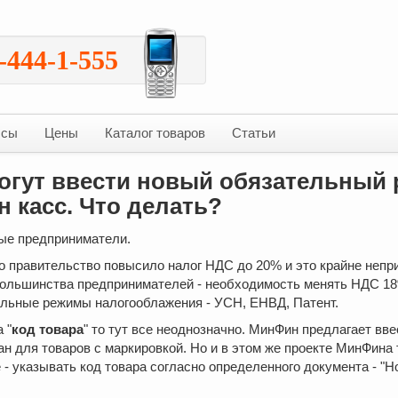
-444-1-555
ссы
Цены
Каталог товаров
Статьи
могут ввести новый обязательный 
н касс. Что делать?
мые предприниматели.
о правительство повысило налог НДС до 20% и это крайне непри
большинства предпринимателей - необходимость менять НДС 18
альные режимы налогооблажения - УСН, ЕНВД, Патент.
 "
код товара
" то тут все неоднозначно. МинФин предлагает вве
ан для товаров с маркировкой. Но и в этом же проекте МинФина
 - указывать код товара согласно определенного документа - "