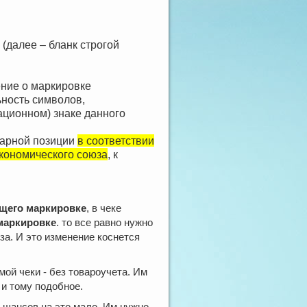
(далее – бланк строгой
ение о маркировке
ность символов,
ционном) знаке данного
оварной позиции
в соответствии
кономического союза
, к
ащего маркировке
, в чеке
маркировке
. то все равно нужно
за. И это изменение коснется
ой чеки - без товароучета. Им
 и тому подобное.
о шансов на это мало. Им нужно